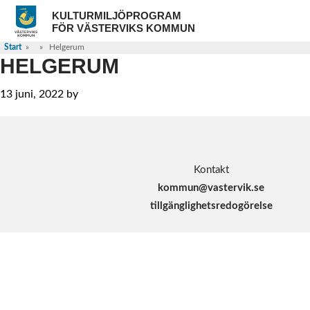
Skip
Skip
Skip
KULTURMILJÖPROGRAM
to
to
to
FÖR VÄSTERVIKS KOMMUN
primary
main
footer
navigation
content
Start
» » Helgerum
HELGERUM
13 juni, 2022
by
FOOTER
Kontakt
kommun@vastervik.se
t
illgänglighetsredogörelse