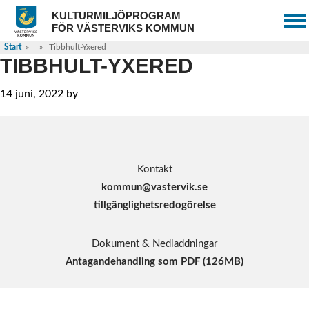
Skip
Skip
Skip
KULTURMILJÖPROGRAM
to
to
to
FÖR VÄSTERVIKS KOMMUN
primary
main
footer
navigation
content
Start
» » Tibbhult-Yxered
Start
TIBBHULT-YXERED
Kulturmiljöprofilen
14 juni, 2022
by
Kulturmiljöområden (Karta)
FOOTER
Kulturhistoria
Kontakt
Arkeologi
kommun@vastervik.se
t
illgänglighetsredogörelse
Arkitekturstilar
Råd och Riktlinjer
Dokument & Nedladdningar
Antagandehandling som PDF (126MB)
Vad säger lagen?
Kulturmiljökartan